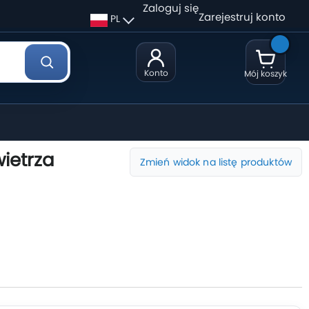
Zaloguj się
Zarejestruj konto
PL
Konto
Mój koszyk
ietrza
Zmień widok na listę produktów