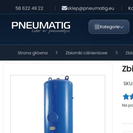
58 622 49 22
sklep@pneumatig.eu
Ko
Kategorie
Strona główna
Zbiorniki ciśnieniowe
Zbi
Zb
SKU
Na po