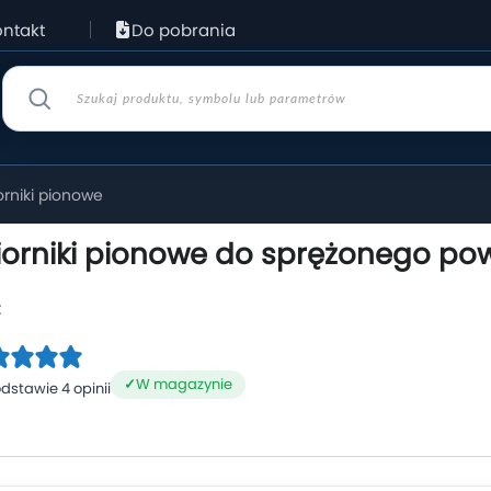
ntakt
Do pobrania
orniki pionowe
iorniki pionowe do sprężonego pow
:
W magazynie
dstawie 4 opinii