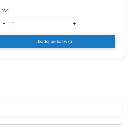
ILOŚĆ
−
+
Dodaj do koszyka