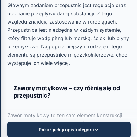
Głównym zadaniem przepustnic jest regulacja oraz
odcinanie przepływu danej substancji. Z tego
względu znajdują zastosowanie w rurociągach.
Przepustnica jest niezbędna w każdym systemie,
który filtruje wodę pitną lub morską, ścieki lub płyny
przemysłowe. Najpopularniejszym rodzajem tego
elementu są przepustnice międzykołnierzowe, choć
występuje ich wiele więcej.
Zawory motylkowe – czy różnią się od
przepustnic?
Zawór motylkowy to ten sam element konstrukcji
rurociągu, co przepustnica. Zawór motylkowy to
Pokaż pełny opis kategorii
nazwa, która pochodzi od charakterystycznej