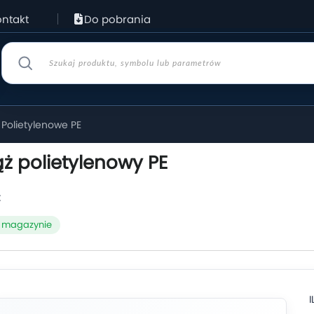
ntakt
Do pobrania
Polietylenowe PE
ż polietylenowy PE
:
 magazynie