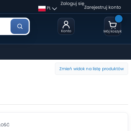
Zaloguj się
Zarejestruj konto
PL
Konto
Mój koszyk
Zmień widok na listę produktów
ILOŚĆ