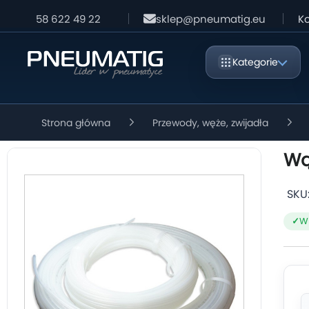
58 622 49 22
sklep@pneumatig.eu
Ko
Kategorie
Strona główna
Przewody, węże, zwijadła
Wą
SKU
W