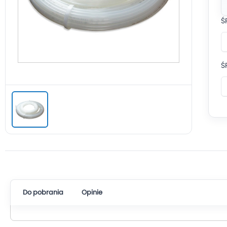
Ś
Ś
Do pobrania
Opinie