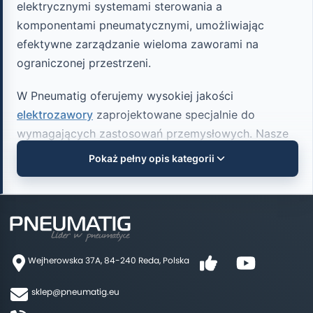
elektrycznymi systemami sterowania a
komponentami pneumatycznymi, umożliwiając
efektywne zarządzanie wieloma zaworami na
ograniczonej przestrzeni.
W Pneumatig oferujemy wysokiej jakości
elektrozawory
zaprojektowane specjalnie do
wymagających zastosowań przemysłowych. Nasze
wyspy zaworowe do serii YPC SF wyróżniają się
Pokaż pełny opis kategorii
kompaktową konstrukcją i wszechstronnością,
umożliwiając integrację od 2 do 14 zaworów w
jednym bloku, optymalizując tym samym przestrzeń
w instalacjach, gdzie każdy centymetr ma
znaczenie.
Wejherowska 37A, 84-240 Reda, Polska
sklep@pneumatig.eu
Charakterystyka techniczna wysp