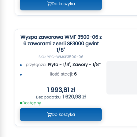
Do koszyka
Wyspa zaworowa WMF 3500-06 z
6 zaworami z serii SF3000 gwint
1/8"
SKU: YPC-WMSF3500-06
przyłącza:
Płyta - 1/4", Zawory - 1/8″
ilość stacji:
6
1 993,81 zł
1 620,98 zł
Dostępny
Do koszyka