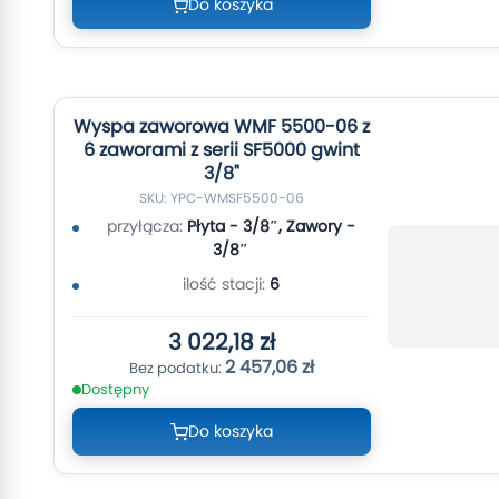
Do koszyka
Wyspa zaworowa WMF 5500-06 z
6 zaworami z serii SF5000 gwint
3/8"
SKU: YPC-WMSF5500-06
przyłącza:
Płyta - 3/8″, Zawory -
3/8″
ilość stacji:
6
3 022,18 zł
2 457,06 zł
Dostępny
Do koszyka