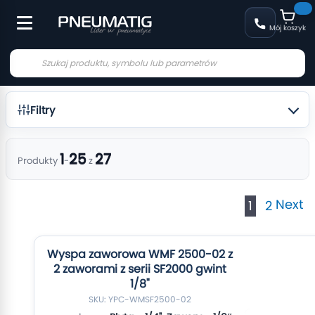
Mój koszyk
Filtry
1
25
27
Produkty
-
z
Strona
Stron
Next
Aktualnie
Strona
1
2
czytasz
stronę
Wyspa zaworowa WMF 2500-02 z
2 zaworami z serii SF2000 gwint
1/8"
SKU: YPC-WMSF2500-02