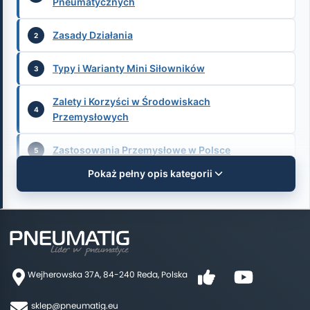
Pneumatycznych
Zasady Działania
Typy i Warianty Mini Siłowników
Zalety i Korzyści w Środowiskach
Przemysłowych
Zastosowania Przemysłowe w Polsce
Pokaż pełny opis kategorii
Kryteria Doboru: Jak Wybrać Odpowiedni Mini
Siłownik
Instalacja i Montaż
Konserwacja i Rozwiązywanie Problemów
Wejherowska 37A, 84-240 Reda, Polska
Obowiązujące Normy i Standardy
sklep@pneumatig.eu