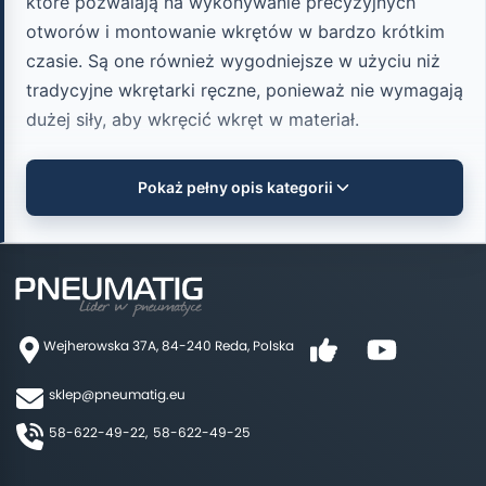
które pozwalają na wykonywanie precyzyjnych
otworów i montowanie wkrętów w bardzo krótkim
czasie. Są one również wygodniejsze w użyciu niż
tradycyjne wkrętarki ręczne, ponieważ nie wymagają
dużej siły, aby wkręcić wkręt w materiał.
Warto zwrócić uwagę, że wkrętarki pneumatyczne
Pokaż pełny opis kategorii
pistoletowe to nie tylko narzędzia dla
profesjonalistów. Są one również przydatne dla
hobbystów i majsterkowiczów, którzy potrzebują
narzędzia do szybkiego mocowania wkrętów w
domu lub w swoim warsztacie.
Wejherowska 37A, 84-240 Reda, Polska
W dalszej części tego posta dowiesz się więcej o
sklep@pneumatig.eu
charakterystyce wkrętarek pneumatycznych
pistoletowych, ich zastosowaniach, jak również o
58-622-49-22,
58-622-49-25
tym, na co zwrócić uwagę przy zakupie wkrętarki
pneumatycznej pistoletowej.