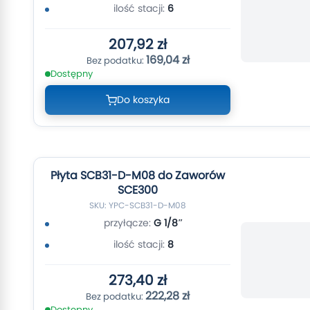
ilość stacji:
6
207,92 zł
169,04 zł
Dostępny
Do koszyka
Płyta SCB31-D-M08 do Zaworów
SCE300
SKU: YPC-SCB31-D-M08
przyłącze:
G 1/8″
ilość stacji:
8
273,40 zł
222,28 zł
Dostępny