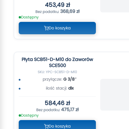
453,49 zł
368,69 zł
Dostępny
Do koszyka
Płyta SCB51-D-M10 do Zaworów
SCE500
SKU: YPC-SCB51-D-M10
przyłącze:
G 3/8″
ilość stacji:
dix
584,46 zł
475,17 zł
Dostępny
Do koszyka