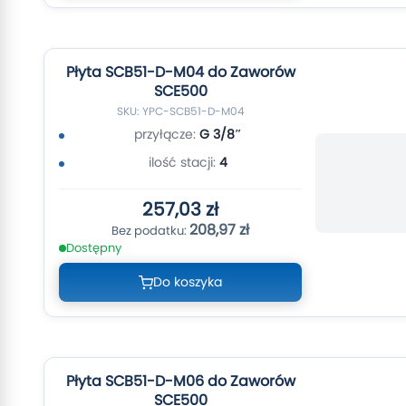
Płyta SCB51-D-M04 do Zaworów
SCE500
SKU: YPC-SCB51-D-M04
przyłącze:
G 3/8″
ilość stacji:
4
257,03 zł
208,97 zł
Dostępny
Do koszyka
Płyta SCB51-D-M06 do Zaworów
SCE500