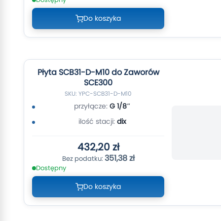
Do koszyka
Płyta SCB31-D-M10 do Zaworów
SCE300
SKU: YPC-SCB31-D-M10
przyłącze:
G 1/8″
ilość stacji:
dix
432,20 zł
351,38 zł
Dostępny
Do koszyka