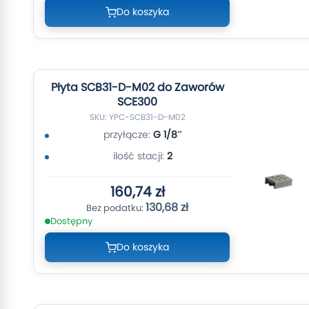
Do koszyka
Płyta SCB31-D-M02 do Zaworów
SCE300
SKU: YPC-SCB31-D-M02
przyłącze:
G 1/8″
ilość stacji:
2
160,74 zł
130,68 zł
Dostępny
Do koszyka