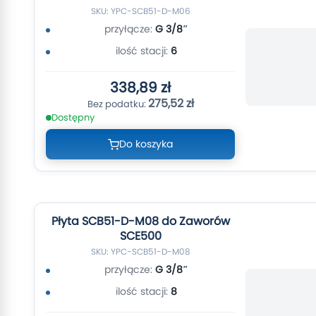
SKU: YPC-SCB51-D-M06
przyłącze:
G 3/8″
ilość stacji:
6
338,89 zł
275,52 zł
Dostępny
Do koszyka
Płyta SCB51-D-M08 do Zaworów
SCE500
SKU: YPC-SCB51-D-M08
przyłącze:
G 3/8″
ilość stacji:
8