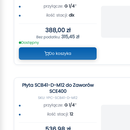
przyłącze:
G 1/4″
ilość stacji:
dix
388,00 zł
315,45 zł
Dostępny
Do koszyka
Płyta SCB41-D-M12 do Zaworów
SCE400
SKU: YPC-SCB41-D-M12
przyłącze:
G 1/4″
ilość stacji:
12
536,98 zł