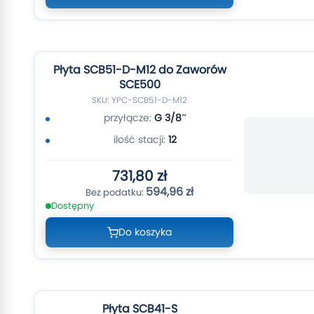
Płyta SCB51-D-M12 do Zaworów
SCE500
SKU: YPC-SCB51-D-M12
przyłącze:
G 3/8″
ilość stacji:
12
731,80 zł
594,96 zł
Dostępny
Do koszyka
Płyta SCB41-S