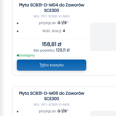
Płyta SCB31-D-M04 do Zaworów
SCE300
SKU: YPC-SCB31-D-M04
przyłącze:
G 1/8″
ilość stacji:
4
158,81 zł
129,11 zł
Dostępny
Do koszyka
Płyta SCB31-D-M06 do Zaworów
SCE300
SKU: YPC-SCB31-D-M06
przyłącze:
G 1/8″