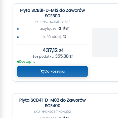
Płyta SCB31-D-M12 do Zaworów
SCE300
SKU: YPC-SCB31-D-M12
przyłącze:
G 1/8″
ilość stacji:
12
437,12 zł
355,38 zł
Dostępny
Do koszyka
Płyta SCB41-D-M02 do Zaworów
SCE400
SKU: YPC-SCB41-D-M02