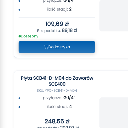
przyłącze:
G 1/4″
ilość stacji:
2
109,69 zł
89,18 zł
Dostępny
Do koszyka
Płyta SCB41-D-M04 do Zaworów
SCE400
SKU: YPC-SCB41-D-M04
przyłącze:
G 1/4″
ilość stacji:
4
248,55 zł
202,07 zł