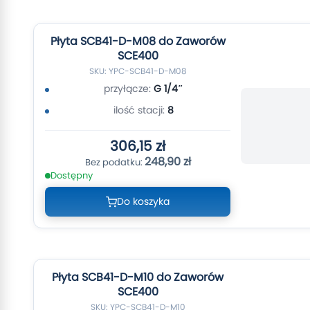
Płyta SCB41-D-M08 do Zaworów
SCE400
SKU: YPC-SCB41-D-M08
przyłącze:
G 1/4″
ilość stacji:
8
306,15 zł
248,90 zł
Dostępny
Do koszyka
Płyta SCB41-D-M10 do Zaworów
SCE400
SKU: YPC-SCB41-D-M10