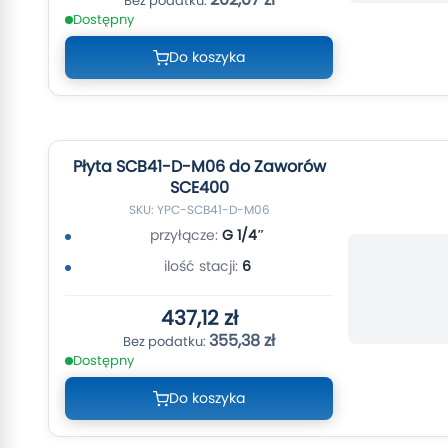
Dostępny
Do koszyka
Płyta SCB41-D-M06 do Zaworów
SCE400
SKU: YPC-SCB41-D-M06
przyłącze:
G 1/4″
ilość stacji:
6
437,12 zł
355,38 zł
Dostępny
Do koszyka