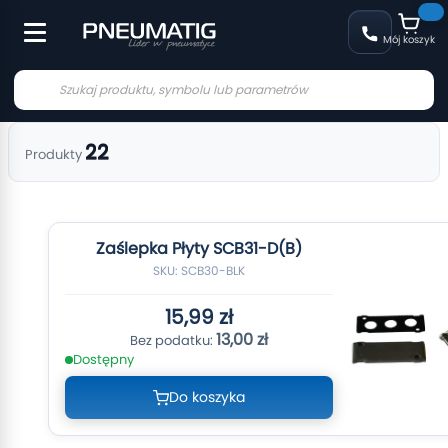
Mój koszyk
22
Produkty
Zaślepka Płyty SCB31-D(B)
SKU: SCB30-BLK
15,99 zł
13,00 zł
Dostępny
Do koszyka