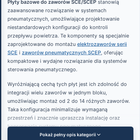
Płyty bazowe do zaworów SCE/SCEP
stanowią
zaawansowane rozwiązanie w systemach
pneumatycznych, umożliwiające projektowanie
niestandardowych konfiguracji do kontroli
przepływu powietrza. Te komponenty są specjalnie
zaprojektowane do montażu
elektrozaworów serii
SCE
i
zaworów pneumatycznych SCEP
, oferując
kompaktowe i wydajne rozwiązanie dla systemów
sterowania pneumatycznego.
Wyróżniającą cechą tych płyt jest ich zdolność do
integracji wielu zaworów w jednym bloku,
umożliwiając montaż od 2 do 14 różnych zaworów.
Taka konfiguracja minimalizuje wymaganą
przestrzeń i znacznie upraszcza instalację oraz
konserwację systemu pneumatycznego,
zmniejszając liczbę połączeń i potencjalnych
Pokaż pełny opis kategorii