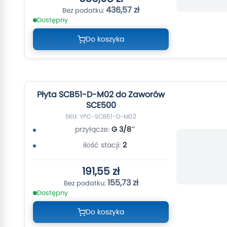
436,57 zł
Dostępny
Do koszyka
Płyta SCB51-D-M02 do Zaworów
SCE500
SKU: YPC-SCB51-D-M02
przyłącze:
G 3/8″
ilość stacji:
2
191,55 zł
155,73 zł
Dostępny
Do koszyka