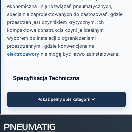
ekonomiczną linię rozwiązań pneumatycznych,
specjalnie zaprojektowanych do zastosowań, gdzie
przestrzeń jest czynnikiem krytycznym. Ich
kompaktowa konstrukcja czyni je idealnym
wyborem do instalacji z ograniczeniami
przestrzennymi, gdzie konwencjonalne
elektrozawory
nie mogą być łatwo zainstalowane.
Specyfikacja Techniczna
Rozmiar:
Pokaż pełny opis kategorii
Konstrukcja znacznie bardziej
kompaktowa niż standardowe zawory
Materiał korpusu:
Lekkie aluminium