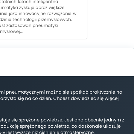
tatnich latach inteligentna
umatyka zyskuje coraz większe
nie jako innowacyjne rozwiązanie w
dzinie technologii przemysłowych.
ost zastosowań pneumatyki
mysłowej...
adami pneumatycznymi można się spotkać praktycznie na
rzysta się na co dzień. Chcesz dowiedzieć się więcej
zystuje się sprężone powietrze. Jest ono obecnie jednym z
produkcję sprężonego powietrza, co doskonale ukazuje
y jest wyższe niż ciśnienie atmosferyczne.