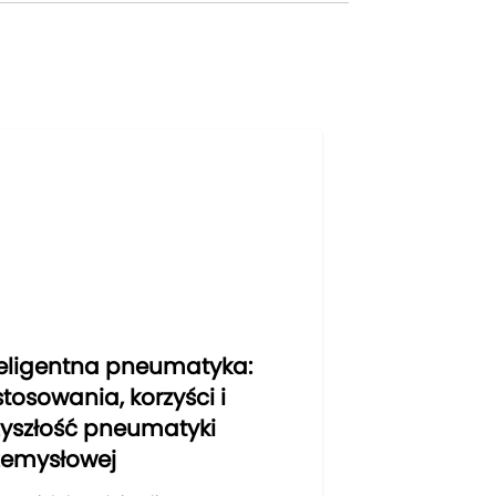
teligentna pneumatyka:
tosowania, korzyści i
zyszłość pneumatyki
zemysłowej