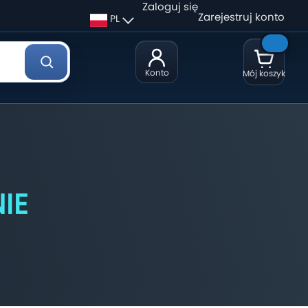
Zaloguj się
Zarejestruj konto
PL
Konto
Mój koszyk
N
I
E