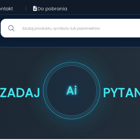
ntakt
Do pobrania
Ai
Z
A
D
A
J
P
Y
T
A