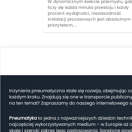
W dynamicznym świecie przemysłu, gdz
liczy się każda minuta przestoju i każdy
procent wydajności, niezawodność
instalacji procesowych jest absolutnym
priorytetem....
Inżynieria pneumatyczna stale się rozwija, obejmując 
każdym kroku. Znajdują się one w transporcie publiczn
na ten temat? Zapraszamy do naszego internetowego 
Pneumatyka
to jedna z najważniejszych dziedzin technik
najczęściej wykorzystywanych medium – w Europie aż ok
skalę i szeroki zakres jego zastosowania. Sprężone powi