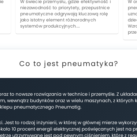
ie
W świecie przemysłu, gdzie efektywność i
W os
niezawodność to priorytety, przepustnice
pne
pneumatyczne odgrywają kluczową rolę
uzna
jako istotny element różnorodnych
dzie
systemów produkcyjnych....
Wzr
prze
Co to jest pneumatyka?
coraz to nowsze rozwiązania w technice i przemyśle. Z ukł
ym, wewnątrz budynków oraz w wielu maszynach, z których ko
sklepu pneumatycznego Pneumatig.
i. Jest to rodzaj inżynierii, w której w głównej mierze wykor
oło 10 procent energii elektrycznej poświęcanych jest na 
etrze utrzymywane jest pod pewnym ciśnieniem, które z reguł