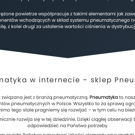
ężone powietrze współpracuje z takimi elementami jak zawo
nentów wchodzących w skład systemu pneumatycznego należą
, z kolei drugi za ustalenie wartości ciśnienia w dystrybuc
atyka w internecie – sklep Pne
at związana jest z branżą pneumatyczną.
Pneumatyka
to nasz
ntów pneumatycznych w Polsce. Wszystko to za sprawą ogr
mimo tego stale pragniemy się rozwijać – w tym celu na bi
cznie rozwija się w tej dziedzinie. Dzięki ciągłej obserwacj
odpowiedzieć na Państwa potrzeby.
ym znajdą Państwo najwyższej jakości elementy pneumatyki. Ju