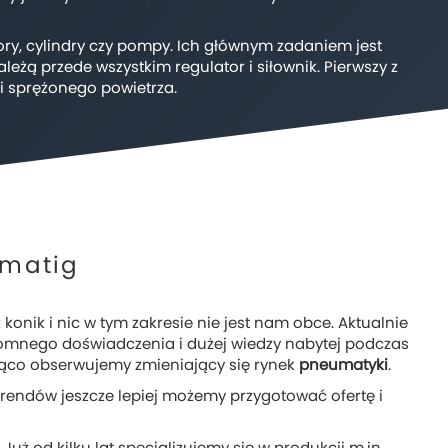
ry, cylindry czy pompy. Ich głównym zadaniem jest
 przede wszystkim regulator i siłownik. Pierwszy z
ji sprężonego powietrza.
umatig
 konik i nic w tym zakresie nie jest nam obce. Aktualnie
omnego doświadczenia i dużej wiedzy nabytej podczas
eżąco obserwujemy zmieniający się rynek
pneumatyki
.
i trendów jeszcze lepiej możemy przygotować ofertę i
ż od kilku lat specjalizujemy się w produkcji m.in.