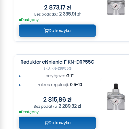
2 873,17 zł
2 335,91 zł
Dostępny
Do koszyka
Reduktor ciśnienia 1" KN-DRP55G
SKU: KN-DRP55G
przyłącze:
G 1″
zakres regulacji:
0.5-10
2 815,86 zł
2 289,32 zł
Dostępny
Do koszyka