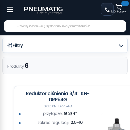
Mój koszyk
Filtry
6
Produkty
Reduktor ciśnienia 3/4″ KN-
DRP54G
SKU: KN-DRP54G
przyłącze:
G 3/4″
zakres regulacji:
0.5-10