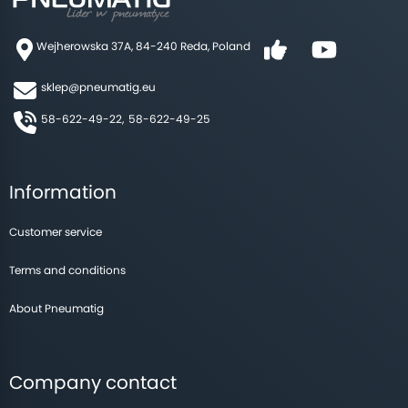
Limit Switch Valves
Wejherowska 37A, 84-240 Reda, Poland
Industrial Applications
sklep@pneumatig.eu
58-622-49-22,
58-622-49-25
Selection Criteria
Installation and Maintenance
Information
Troubleshooting Common Problems
Customer service
Standards and Regulations
Terms and conditions
Conclusion
About Pneumatig
Company contact
Introduction to Mechanical and Manual