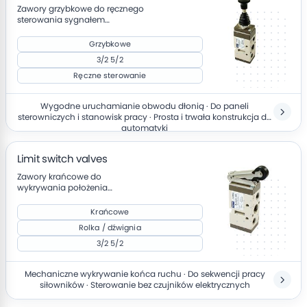
Zawory grzybkowe do ręcznego
sterowania sygnałem
pneumatycznym
Grzybkowe
3/2 5/2
Ręczne sterowanie
Wygodne uruchamianie obwodu dłonią · Do paneli
sterowniczych i stanowisk pracy · Prosta i trwała konstrukcja do
automatyki
Limit switch valves
Zawory krańcowe do
wykrywania położenia
elementów w układach
pneumatycznych
Krańcowe
Rolka / dźwignia
3/2 5/2
Mechaniczne wykrywanie końca ruchu · Do sekwencji pracy
siłowników · Sterowanie bez czujników elektrycznych