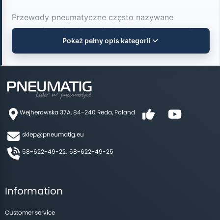
Przewody pneumatyczne często nazywane
potocznie wężami, są niezbędnymi elementami
Pokaż pełny opis kategorii
każdego układu pneumatycznego, aby dobrze je
wybrać należy uwzględnić następujące kryteria:
Średnica przewodu
Wejherowska 37A, 84-240 Reda, Poland
Wąż pneumatyczny do kompresora charakteryzują
dwie wielkości jeśli chodzi o wymiary.A mianowicie
sklep@pneumatig.eu
średnica wewnętrzna oraz średnica zewnętrzna.
58-622-49-22,
58-622-49-25
W przypadku kalibrowanych w zależności od
stosowanych złączek musimy znać średnicę
Information
zewnętrzną - w przypadku złączek wtykowych. Albo
też obie średnice, w przypadku złączek skręcanych.
Customer service