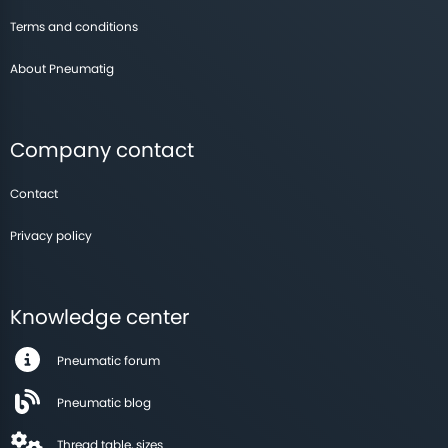
Niektóre przewody kalibrowane występują w dwóch
Terms and conditions
średnicach wewnętrznych. Przykładowo fi 8
występuje z wymiarem wewnętrznym fi 6 oraz fi 5
About Pneumatig
czy 5,5mm.
Ma to znaczenie przy doborze złączek skręcanych
Company contact
oraz fakt, że przewód z grubszą ścianką ma
większe ciśnienie robocze, ale też ma mniejszy
Contact
przepływ medium.
Privacy policy
Natomiast dla przewodów technicznych
najczęstszym kryterium doboru stanowi średnica
Knowledge center
wewnętrzna, ponieważ montowane są najczęściej na
króćcach, które to wkładamy bezpośrednio do węża
Pneumatic forum
i zaciskamy obejmą zaciskową.
Pneumatic blog
Średnica wewnętrzna przewody do pneumatyki ma
Thread table, sizes