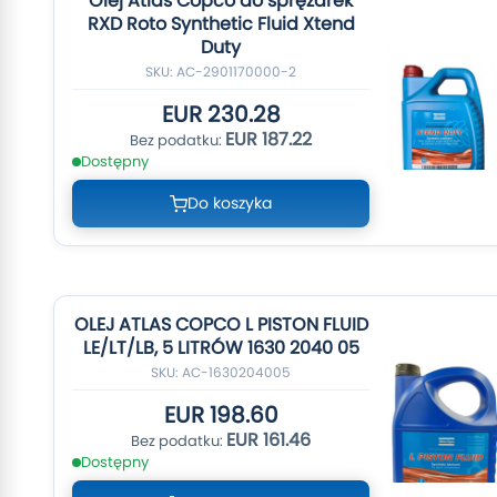
Olej Atlas Copco do sprężarek
RXD Roto Synthetic Fluid Xtend
Duty
SKU: AC-2901170000-2
EUR 230.28
EUR 187.22
Dostępny
Do koszyka
OLEJ ATLAS COPCO L PISTON FLUID
LE/LT/LB, 5 LITRÓW 1630 2040 05
SKU: AC-1630204005
EUR 198.60
EUR 161.46
Dostępny