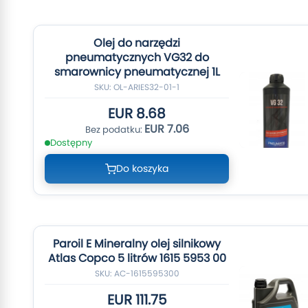
Olej do narzędzi
pneumatycznych VG32 do
smarownicy pneumatycznej 1L
SKU: OL-ARIES32-01-1
EUR 8.68
EUR 7.06
Dostępny
Do koszyka
Paroil E Mineralny olej silnikowy
Atlas Copco 5 litrów 1615 5953 00
SKU: AC-1615595300
EUR 111.75