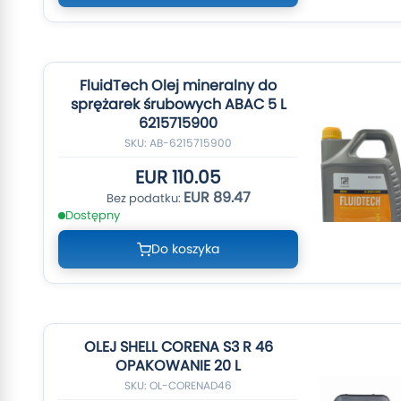
FluidTech Olej mineralny do
sprężarek śrubowych ABAC 5 L
6215715900
SKU: AB-6215715900
EUR 110.05
EUR 89.47
Dostępny
Do koszyka
OLEJ SHELL CORENA S3 R 46
OPAKOWANIE 20 L
SKU: OL-CORENAD46