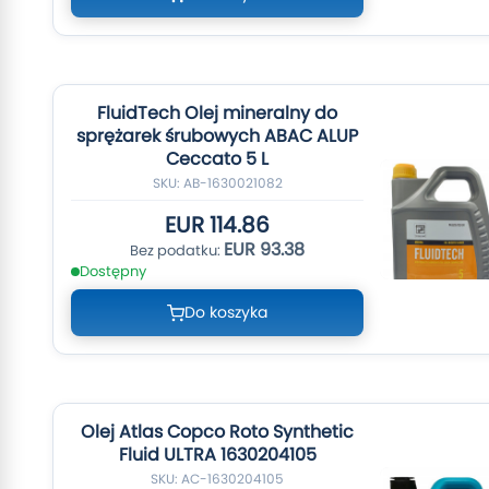
FluidTech Olej mineralny do
sprężarek śrubowych ABAC ALUP
Ceccato 5 L
SKU: AB-1630021082
EUR 114.86
EUR 93.38
Dostępny
Do koszyka
Olej Atlas Copco Roto Synthetic
Fluid ULTRA 1630204105
SKU: AC-1630204105