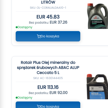
LITRÓW
SKU: OL-CORALIALDAA10-1
EUR 45.83
EUR 37.26
Dostępny
Do koszyka
Rotair Plus Olej mineralny do
sprężarek śrubowych ABAC ALUP
Ceccato 5 L
SKU: AC-1630144405
EUR 113.16
EUR 92.00
Dostępny
Do koszyka