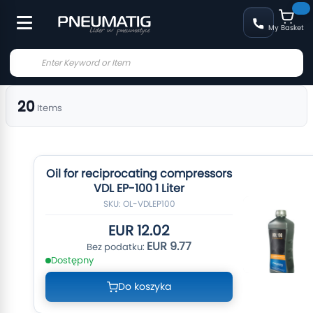
My Basket
20
Items
Oil for reciprocating compressors
VDL EP-100 1 Liter
SKU: OL-VDLEP100
EUR 12.02
EUR 9.77
Dostępny
Do koszyka