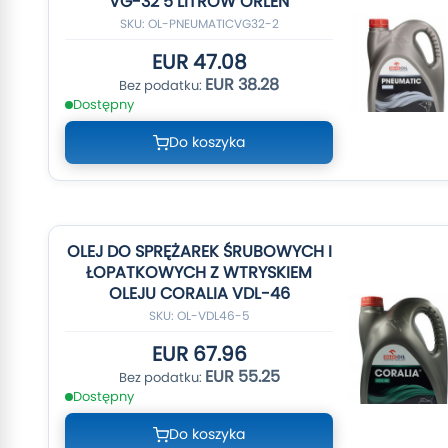
VG-32 5 LITRÓW ORLEN
SKU: OL-PNEUMATICVG32-2
EUR 47.08
EUR 38.28
Dostępny
Do koszyka
OLEJ DO SPRĘŻAREK ŚRUBOWYCH I
ŁOPATKOWYCH Z WTRYSKIEM
OLEJU CORALIA VDL-46
SKU: OL-VDL46-5
EUR 67.96
EUR 55.25
Dostępny
Do koszyka