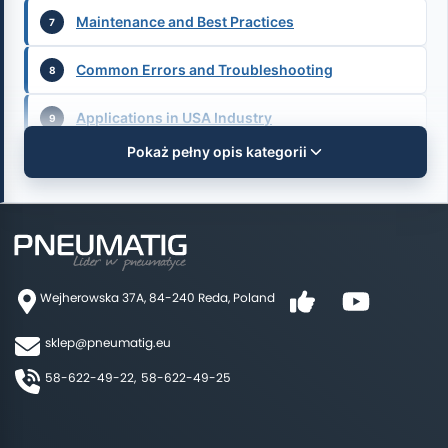
Maintenance and Best Practices
Common Errors and Troubleshooting
Applications in USA Industry
Pokaż pełny opis kategorii
Conclusion
Frequently Asked Questions
Comprehensive Guide to
Pneumatic Lubricating Oil:
Wejherowska 37A, 84-240 Reda, Poland
Selection, Application and
sklep@pneumatig.eu
Maintenance
58-622-49-22,
58-622-49-25