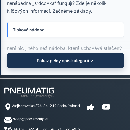
nenápadná „srdcovka“ fungují? Zde je několik
klíčových informací. Začněme základy.
Tlaková nádoba
není nic jiného než nádoba, která uchovává stlačený
vzduch pro pohon různých pneumatických zařízení.
Pokaż pełny opis kategorii
Zde se ukládá energie potřebná k pohonu motorů,
pohonů a dalšího pneumatického příslušenství. Zde
stojí za zmínku, že nádrž slouží nejen k uskladnění
vzduchu, ale také k jeho čištění – hraje tedy
důležitou roli pro udržení vhodné kvality pracovního
Wejherowska 37A, 84-240 Reda, Poland
média.
sklep@pneumatig.eu
Dalším důležitým aspektem je typ tlakových nádob.
+48 58-622-49-22,
+48 58-622-49-25