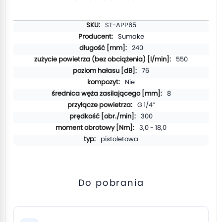
Więcej
ST-APP65
informacji
Sumake
240
550
76
Nie
8
G 1/4″
300
3,0 - 18,0
pistoletowa
Do pobrania