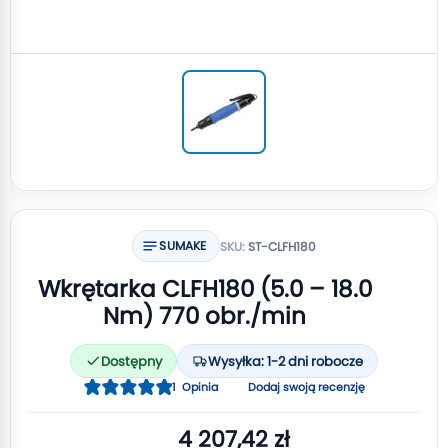
SUMAKE
SKU:
ST-CLFH180
Wkrętarka CLFH180 (5.0 – 18.0
Nm) 770 obr./min
Dostępny
Wysyłka: 1-2 dni robocze
Ocena:
1
Opinia
Dodaj swoją recenzję
100
100
% of
4 207,42 zł