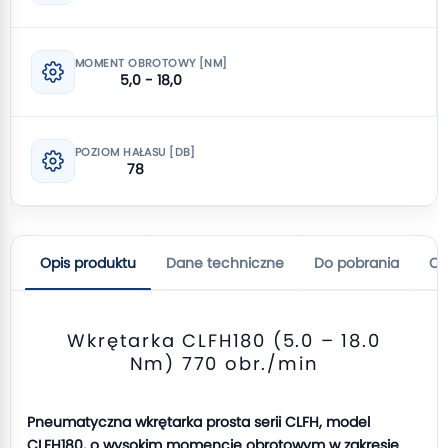
MOMENT OBROTOWY [NM]
5,0 - 18,0
POZIOM HAŁASU [DB]
78
Opis produktu
Dane techniczne
Do pobrania
Op
Wkrętarka CLFH180 (5.0 – 18.0
Nm) 770 obr./min
Pneumatyczna wkrętarka prosta serii CLFH, model
CLFH180, o wysokim momencie obrotowym w zakresie