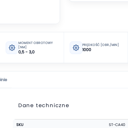
MOMENT OBROTOWY
PRĘDKOŚĆ [OBR./MIN]
[NM]
1000
0,5 - 3,0
inie
Dane techniczne
Więcej
SKU
ST-CA40
informacji