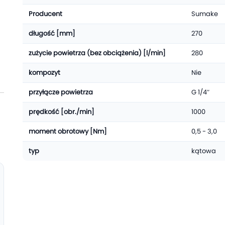
Producent
Sumake
długość [mm]
270
zużycie powietrza (bez obciążenia) [l/min]
280
kompozyt
Nie
przyłącze powietrza
G 1/4″
prędkość [obr./min]
1000
moment obrotowy [Nm]
0,5 - 3,0
typ
kątowa