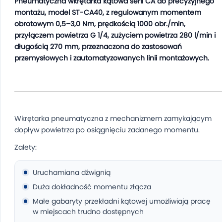
Pneumatyczna wkrętarka kątowa serii CA do precyzyjnego
montażu, model ST-CA40, z regulowanym momentem
obrotowym 0,5–3,0 Nm, prędkością 1000 obr./min,
przyłączem powietrza G 1/4, zużyciem powietrza 280 l/min i
długością 270 mm, przeznaczona do zastosowań
przemysłowych i zautomatyzowanych linii montażowych.
Wkrętarka pneumatyczna z mechanizmem zamykającym
dopływ powietrza po osiągnięciu zadanego momentu.
Zalety:
Uruchamiana dźwignią
Duża dokładność momentu złącza
Małe gabaryty przekładni kątowej umożliwiają pracę
w miejscach trudno dostępnych