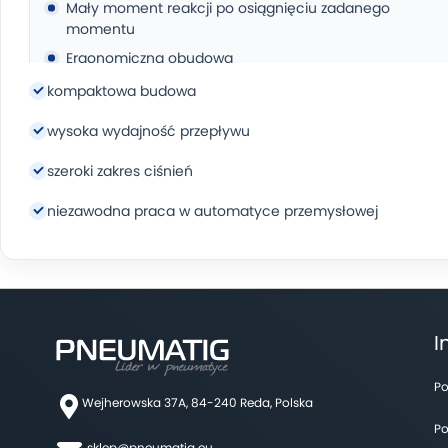
Mały moment reakcji po osiągnięciu zadanego
momentu
Ergonomiczna obudowa
System "reversible"
kompaktowa budowa
wysoka wydajność przepływu
Dane techniczne:
szeroki zakres ciśnień
Prędkość: 1000 obr./min
niezawodna praca w automatyce przemysłowej
Przyłącze powietrza: 1/4″
Średnica wkrętów - otwory gwintowane: M2.8-M5.0
Średnica wkrętów samogwintujących: M2.3-M4.0
Moment obrotowy: 0,5 - 3,0 Nm
Zużycie powietrza: 280 l/min
I
Długość: 270 mm
Po
Średnica: 29 mm
Wejherowska 37A, 84-240 Reda, Polska
Waga: 0.66 kg
Po
sklep@pneumatig.eu