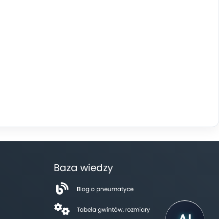
Baza wiedzy
Blog o pneumatyce
Tabela gwintów, rozmiary