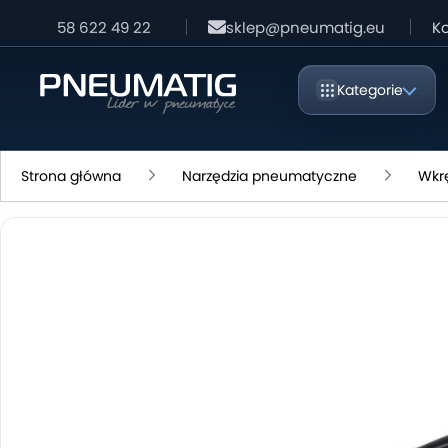
58 622 49 22
sklep@pneumatig.eu
Ko
Kategorie
Strona główna
Narzędzia pneumatyczne
Wkrę