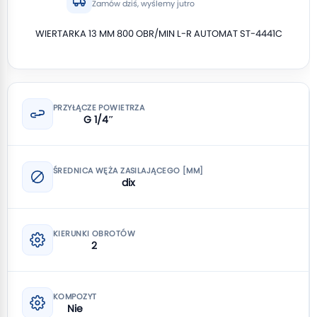
Zamów dziś, wyślemy jutro
WIERTARKA 13 MM 800 OBR/MIN L-R AUTOMAT ST-4441C
PRZYŁĄCZE POWIETRZA
G 1/4″
ŚREDNICA WĘŻA ZASILAJĄCEGO [MM]
dix
KIERUNKI OBROTÓW
2
KOMPOZYT
Nie