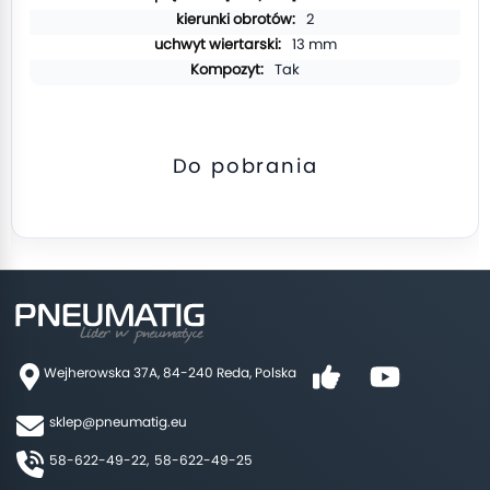
2
13 mm
Tak
Do pobrania
Wejherowska 37A, 84-240 Reda, Polska
sklep@pneumatig.eu
58-622-49-22,
58-622-49-25