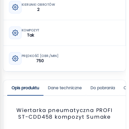
KIERUNKI OBROTÓW
2
KOMPOZYT
Tak
PRĘDKOŚĆ [OBR./MIN]
750
Opis produktu
Dane techniczne
Do pobrania
Op
Wiertarka pneumatyczna PROFI
ST-CDD458 kompozyt Sumake