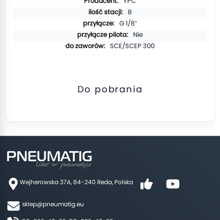
YPC
8
G 1/8″
Nie
SCE/SCEP 300
Do pobrania
Wejherowska 37A, 84-240 Reda, Polska
sklep@pneumatig.eu