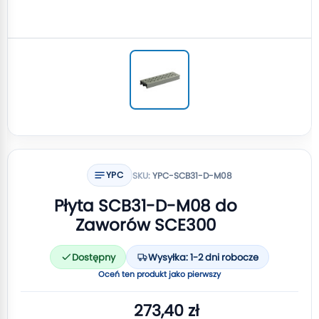
YPC
SKU:
YPC-SCB31-D-M08
Płyta SCB31-D-M08 do
Zaworów SCE300
Dostępny
Wysyłka: 1-2 dni robocze
Oceń ten produkt jako pierwszy
273,40 zł