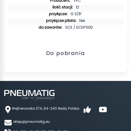
YPC
12
G 3/8″
Nie
SCE / SCEP500
Do pobrania
Wejherowska 37A, 84-240 Reda, Polska
sklep@pneumatig.eu