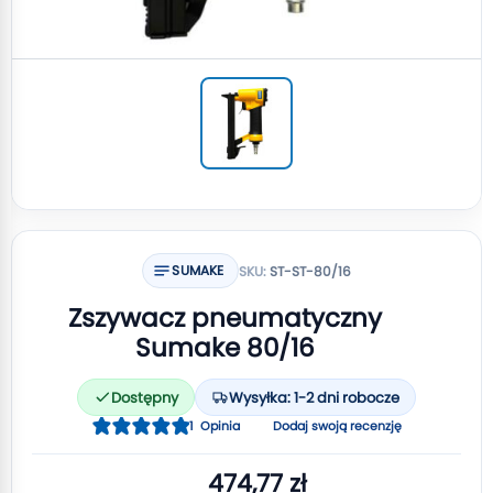
SUMAKE
SKU:
ST-ST-80/16
Zszywacz pneumatyczny
Sumake 80/16
Dostępny
Wysyłka: 1-2 dni robocze
Ocena:
1
Opinia
Dodaj swoją recenzję
100
100
% of
474,77 zł