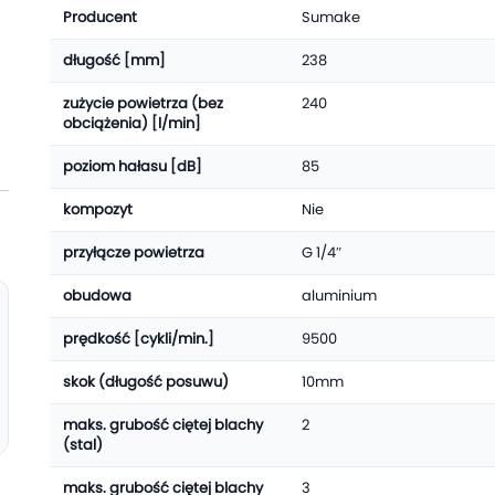
Producent
Sumake
długość [mm]
238
zużycie powietrza (bez
240
obciążenia) [l/min]
poziom hałasu [dB]
85
kompozyt
Nie
przyłącze powietrza
G 1/4″
obudowa
aluminium
prędkość [cykli/min.]
9500
skok (długość posuwu)
10mm
maks. grubość ciętej blachy
2
(stal)
maks. grubość ciętej blachy
3