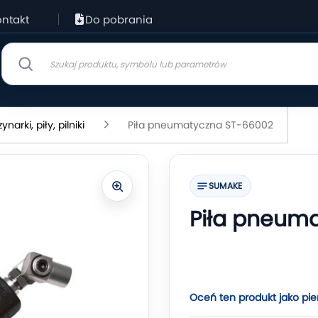
ntakt
Do pobrania
narki, piły, pilniki
Piła pneumatyczna ST-66002
SUMAKE
Piła pneum
Oceń ten produkt jako pie