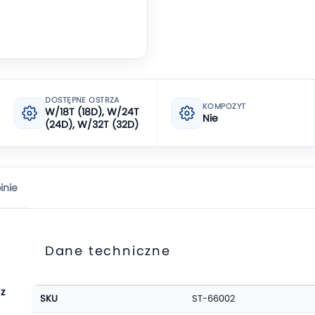
DOSTĘPNE OSTRZA
KOMPOZYT
W/18T (18D), W/24T
Nie
(24D), W/32T (32D)
inie
Dane techniczne
Więcej
z
SKU
ST-66002
informacji