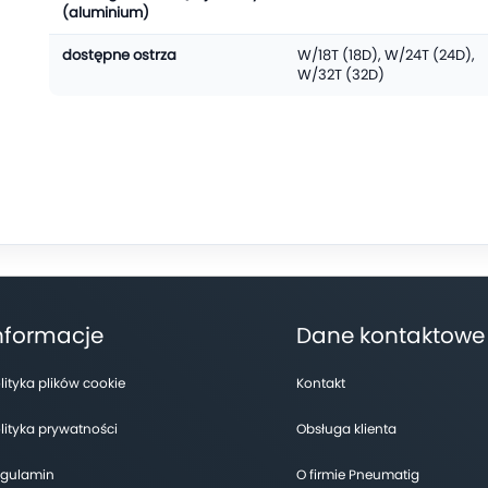
(aluminium)
dostępne ostrza
W/18T (18D), W/24T (24D),
W/32T (32D)
nformacje
Dane kontaktowe
lityka plików cookie
Kontakt
lityka prywatności
Obsługa klienta
gulamin
O firmie Pneumatig