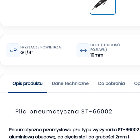
SKOK (DŁUGOŚĆ
PRZYŁĄCZE POWIETRZA
POSUWU)
G 1/4″
10mm
Opis produktu
Dane techniczne
Do pobrania
Op
Piła pneumatyczna ST-66002
Pneumatyczna przemysłowa piła typu wyrzynarka ST-66002 
aluminiową obudową, do cięcia stali do grubości 2mm i