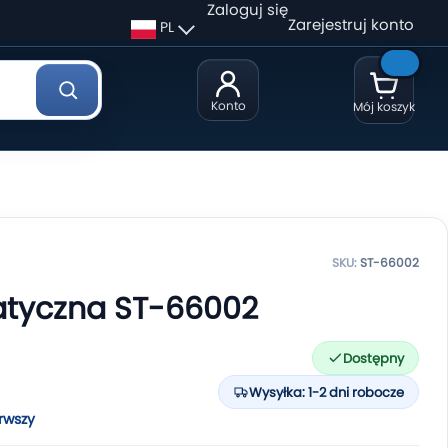
Zaloguj się
Zarejestruj konto
PL
Konto
Mój koszyk
SKU:
ST-66002
atyczna ST-66002
Dostępny
Wysyłka: 1-2 dni robocze
rwszy