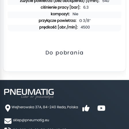
540
6.3
Nie
G 3/8″
4500
Do pobrania
Wejherowska 37A, 84-240 Reda, Polska
sklep@pneumatig.eu