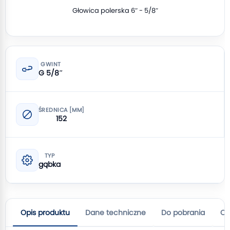
Głowica polerska 6″ - 5/8″
GWINT
G 5/8″
ŚREDNICA [MM]
152
TYP
gąbka
Opis produktu
Dane techniczne
Do pobrania
Op