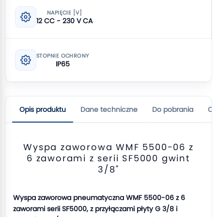
NAPIĘCIE [V]
12 CC - 230 V CA
STOPNIE OCHRONY
IP65
Opis produktu
Dane techniczne
Do pobrania
Op
Wyspa zaworowa WMF 5500-06 z
6 zaworami z serii SF5000 gwint
3/8"
Wyspa zaworowa pneumatyczna WMF 5500-06 z 6
zaworami serii SF5000, z przyłączami płyty G 3/8 i