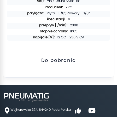
Więcej
YPC-WMSF5500-06
informacji
YPC
Płyta - 3/8″, Zawory - 3/8″
6
2000
IP65
12 CC - 230 V CA
Do pobrania
Wejherowska 37A, 84-240 Reda, Polska