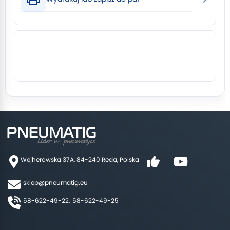
Wejherowska 37A, 84-240 Reda, Polska
sklep@pneumatig.eu
58-622-49-22,
58-622-49-25