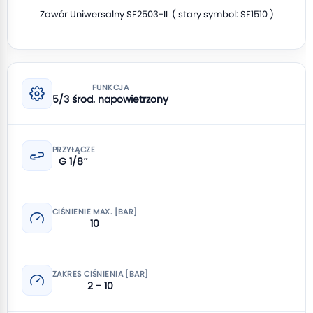
Zawór Uniwersalny SF2503-IL ( stary symbol: SF1510 )
FUNKCJA
5/3 środ. napowietrzony
PRZYŁĄCZE
G 1/8″
CIŚNIENIE MAX. [BAR]
10
ZAKRES CIŚNIENIA [BAR]
2 - 10