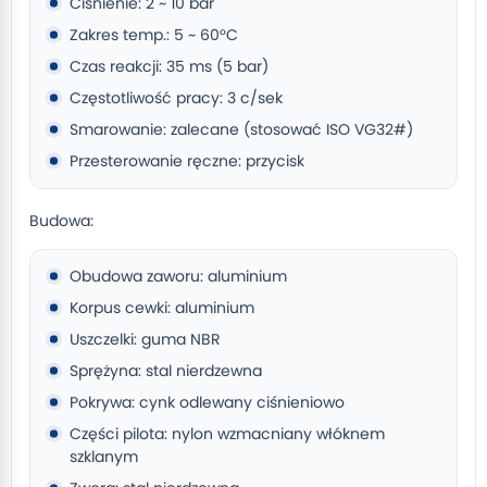
Ciśnienie: 2 ~ 10 bar
Zakres temp.: 5 ~ 60°C
Czas reakcji: 35 ms (5 bar)
Częstotliwość pracy: 3 c/sek
Smarowanie: zalecane (stosować ISO VG32#)
Przesterowanie ręczne: przycisk
Budowa:
Obudowa zaworu: aluminium
Korpus cewki: aluminium
Uszczelki: guma NBR
Sprężyna: stal nierdzewna
Pokrywa: cynk odlewany ciśnieniowo
Części pilota: nylon wzmacniany włóknem
szklanym