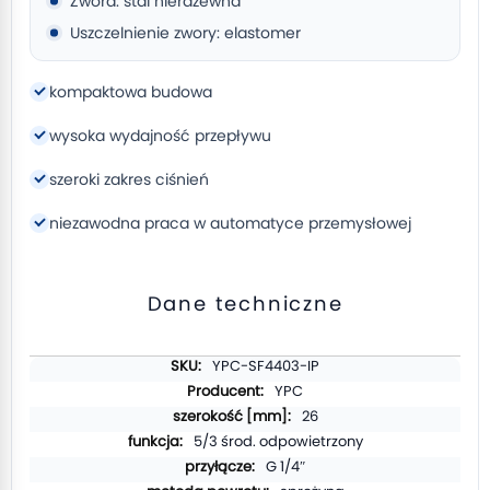
Zwora: stal nierdzewna
Uszczelnienie zwory: elastomer
kompaktowa budowa
wysoka wydajność przepływu
szeroki zakres ciśnień
niezawodna praca w automatyce przemysłowej
Dane techniczne
Więcej
YPC-SF4403-IP
informacji
YPC
26
5/3 środ. odpowietrzony
G 1/4″