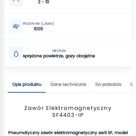
2 - 10
PRZEPŁYW [L/MIN]
1000
MEDIUM
sprężone powietrze, gazy obojętne
Opis produktu
Dane techniczne
Do pobrania
Op
Zawór Elektromagnetyczny
SF4403-IP
Pneumatyczny zawór elektromagnetyczny serii SF, model