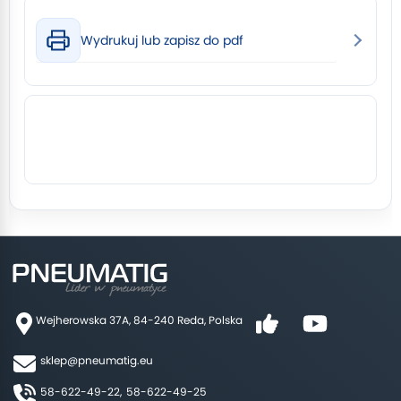
Wydrukuj lub zapisz do pdf
Wejherowska 37A, 84-240 Reda, Polska
sklep@pneumatig.eu
58-622-49-22,
58-622-49-25