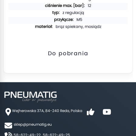
12
z regulacją
M5
brąz spiekany, mosiądz
Do pobrania
Wejherowska 37A, 84-240 Reda, Polska
sklep@pneumatig.eu
58-622-49-22,
58-622-49-25