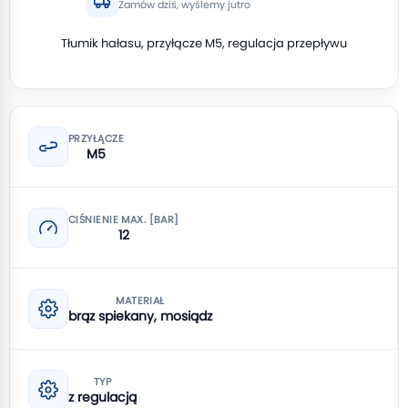
Zamów dziś, wyślemy jutro
Tłumik hałasu, przyłącze M5, regulacja przepływu
PRZYŁĄCZE
M5
CIŚNIENIE MAX. [BAR]
12
MATERIAŁ
brąz spiekany, mosiądz
TYP
z regulacją