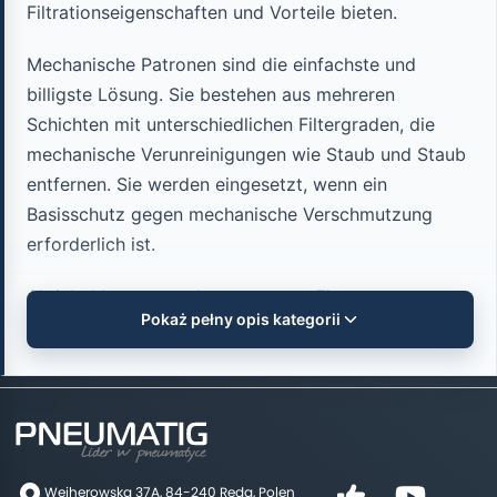
Filtrationseigenschaften und Vorteile bieten.
Mechanische Patronen sind die einfachste und
billigste Lösung. Sie bestehen aus mehreren
Schichten mit unterschiedlichen Filtergraden, die
mechanische Verunreinigungen wie Staub und Staub
entfernen. Sie werden eingesetzt, wenn ein
Basisschutz gegen mechanische Verschmutzung
erforderlich ist.
Aktivkohlepatronen kommen zum Einsatz, wenn
Pokaż pełny opis kategorii
zusätzlicher Schutz vor Geruchsbelästigungen
benötigt wird. Sie bestehen aus Aktivkohle, die nicht
nur mechanische Verunreinigungen, sondern auch
Gerüche und unangenehmen Geschmack entfernt.
Sie werden häufig dort eingesetzt, wo ein Schutz
vor Geruchsbelästigung erforderlich ist.
Wejherowska 37A, 84-240 Reda, Polen