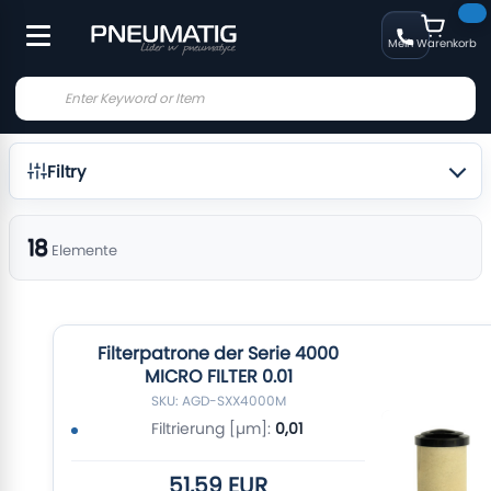
Mein Warenkorb
Filtry
18
Elemente
Filterpatrone der Serie 4000
MICRO FILTER 0.01
SKU: AGD-SXX4000M
Filtrierung [µm]:
0,01
51,59 EUR