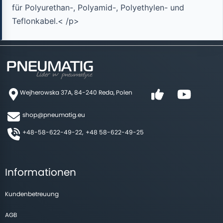
für Polyurethan-, Polyamid-, Polyethylen- und
Teflonkabel.< /p>
Wejherowska 37A, 84-240 Reda, Polen
shop@pneumatig.eu
+48-58-622-49-22,
+48 58-622-49-25
Informationen
Kundenbetreuung
AGB