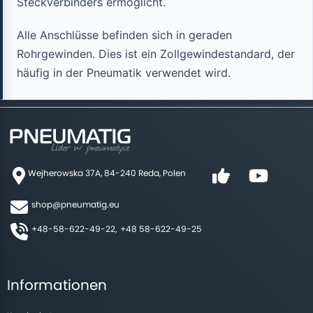
Steckverbinders ermöglicht.
Alle Anschlüsse befinden sich in geraden
Rohrgewinden. Dies ist ein Zollgewindestandard, der
häufig in der Pneumatik verwendet wird.
Wejherowska 37A, 84-240 Reda, Polen
shop@pneumatig.eu
+48-58-622-49-22,
+48 58-622-49-25
Informationen