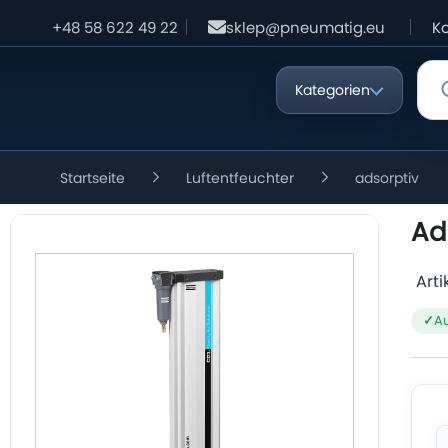
+48 58 622 49 22
sklep@pneumatig.eu
Ko
Kategorien
Startseite
Luftentfeuchter
adsorptiv
Ad
Art
Au