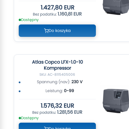
1.427,80 EUR
1.160,81 EUR
Dostępny
Do koszyka
Atlas Copco LFX-1.0-10
Kompressor
SKU: AC-8115405006
Spannung (nav):
230 V
Leistung:
0-99
1.576,32 EUR
1.281,56 EUR
Dostępny
Do koszyka