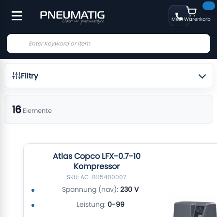
Mein Warenkorb
Filtry
16
Elemente
Atlas Copco LFX-0.7-10
Kompressor
SKU: AC-8115400007
Spannung (nav):
230 V
Leistung:
0-99