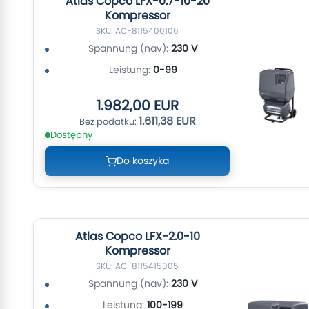
Atlas Copco LFX-0.7-10-20
Kompressor
SKU: AC-8115400106
Spannung (nav):
230 V
Leistung:
0-99
1.982,00 EUR
1.611,38 EUR
Dostępny
Do koszyka
Atlas Copco LFX-2.0-10
Kompressor
SKU: AC-8115415005
Spannung (nav):
230 V
Leistung:
100-199