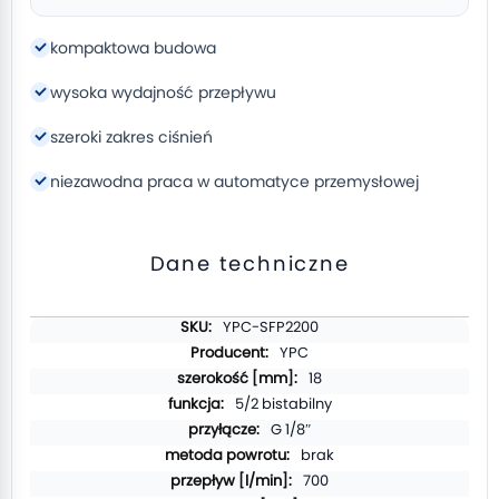
kompaktowa budowa
wysoka wydajność przepływu
szeroki zakres ciśnień
niezawodna praca w automatyce przemysłowej
Dane techniczne
Więcej
YPC-SFP2200
informacji
YPC
18
5/2 bistabilny
G 1/8″
brak
700