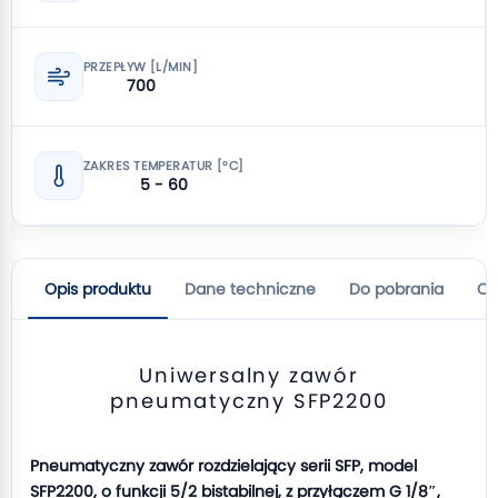
PRZEPŁYW [L/MIN]
700
ZAKRES TEMPERATUR [°C]
5 - 60
Opis produktu
Dane techniczne
Do pobrania
Op
Uniwersalny zawór
pneumatyczny SFP2200
Pneumatyczny zawór rozdzielający serii SFP, model
SFP2200, o funkcji 5/2 bistabilnej, z przyłączem G 1/8″,