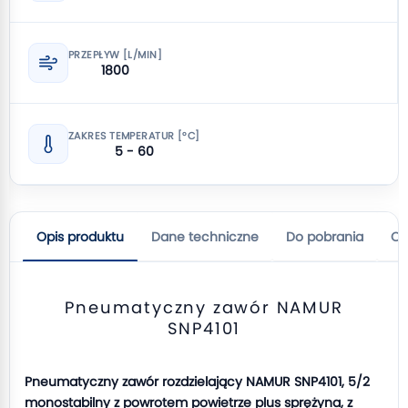
PRZEPŁYW [L/MIN]
1800
ZAKRES TEMPERATUR [°C]
5 - 60
Opis produktu
Dane techniczne
Do pobrania
Op
Pneumatyczny zawór NAMUR
SNP4101
Pneumatyczny zawór rozdzielający NAMUR SNP4101, 5/2
monostabilny z powrotem powietrze plus sprężyna, z