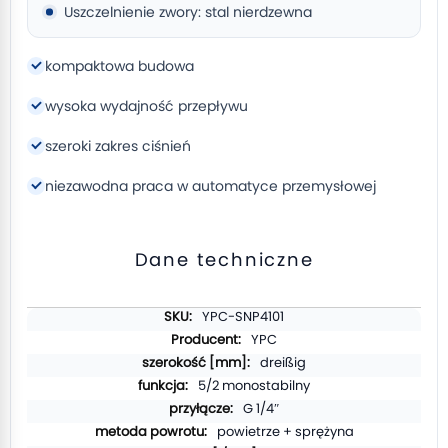
Uszczelnienie zwory: stal nierdzewna
kompaktowa budowa
wysoka wydajność przepływu
szeroki zakres ciśnień
niezawodna praca w automatyce przemysłowej
Dane techniczne
Więcej
YPC-SNP4101
informacji
YPC
dreißig
5/2 monostabilny
G 1/4″
powietrze + sprężyna