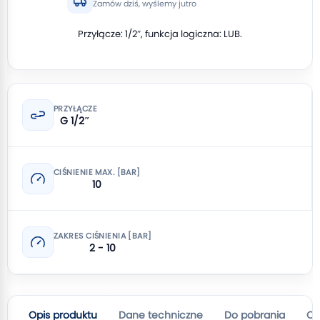
Zamów dziś, wyślemy jutro
Przyłącze: 1/2″, funkcja logiczna: LUB.
PRZYŁĄCZE
G 1/2″
CIŚNIENIE MAX. [BAR]
10
ZAKRES CIŚNIENIA [BAR]
2 - 10
Opis produktu
Dane techniczne
Do pobrania
Op