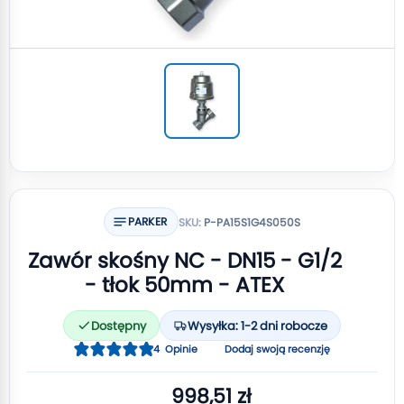
PARKER
SKU:
P-PA15S1G4S050S
Zawór skośny NC - DN15 - G1/2
- tłok 50mm - ATEX
Dostępny
Wysyłka: 1-2 dni robocze
Ocena:
4
Opinie
Dodaj swoją recenzję
100
100
% of
998,51 zł