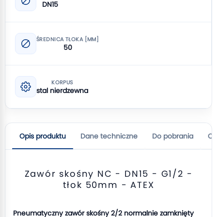
DN15
ŚREDNICA TŁOKA [MM]
50
KORPUS
stal nierdzewna
Opis produktu
Dane techniczne
Do pobrania
Op
Zawór skośny NC - DN15 - G1/2 -
tłok 50mm - ATEX
Pneumatyczny zawór skośny 2/2 normalnie zamknięty