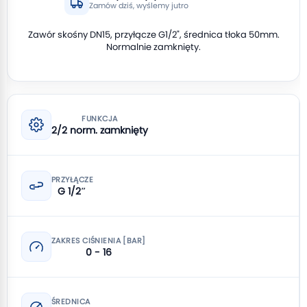
Zamów dziś, wyślemy jutro
Zawór skośny DN15, przyłącze G1/2", średnica tłoka 50mm.
Normalnie zamknięty.
FUNKCJA
2/2 norm. zamknięty
PRZYŁĄCZE
G 1/2″
ZAKRES CIŚNIENIA [BAR]
0 - 16
ŚREDNICA