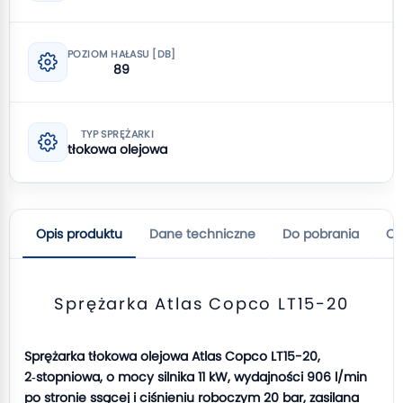
POZIOM HAŁASU [DB]
89
TYP SPRĘŻARKI
tłokowa olejowa
Opis produktu
Dane techniczne
Do pobrania
Op
Sprężarka Atlas Copco LT15-20
Sprężarka tłokowa olejowa Atlas Copco LT15-20,
2‑stopniowa, o mocy silnika 11 kW, wydajności 906 l/min
po stronie ssącej i ciśnieniu roboczym 20 bar, zasilana