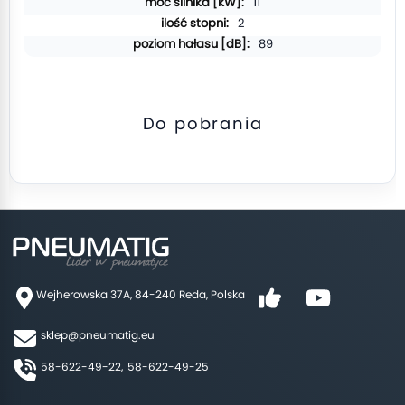
11
2
89
Do pobrania
Wejherowska 37A, 84-240 Reda, Polska
sklep@pneumatig.eu
58-622-49-22,
58-622-49-25