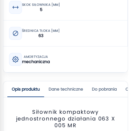
SKOK SIŁOWNIKA [MM]
5
ŚREDNICA TŁOKA [MM]
63
AMORTYZACJA
mechaniczna
Opis produktu
Dane techniczne
Do pobrania
Op
Siłownik kompaktowy
jednostronnego działania 063 X
005 MR