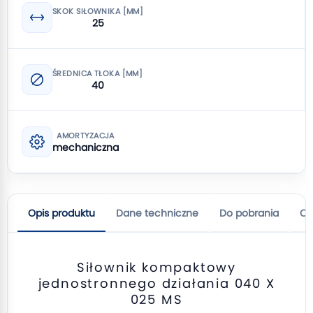
SKOK SIŁOWNIKA [MM]
25
ŚREDNICA TŁOKA [MM]
40
AMORTYZACJA
mechaniczna
Opis produktu
Dane techniczne
Do pobrania
Op
Siłownik kompaktowy
jednostronnego działania 040 X
025 MS