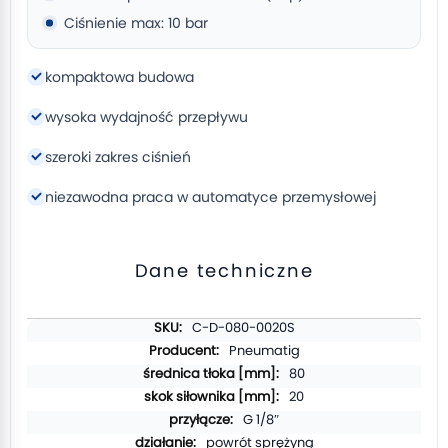
Ciśnienie max: 10 bar
kompaktowa budowa
wysoka wydajność przepływu
szeroki zakres ciśnień
niezawodna praca w automatyce przemysłowej
Dane techniczne
Więcej
C-D-080-0020S
informacji
Pneumatig
80
20
G 1/8″
powrót sprężyną