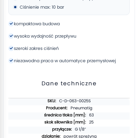
Ciśnienie max: 10 bar
kompaktowa budowa
wysoka wydajność przepływu
szeroki zakres ciśnień
niezawodna praca w automatyce przemysłowej
Dane techniczne
Więcej
C-D-063-0025S
informacji
Pneumatig
63
25
G 1/8″
powrót sprężyną