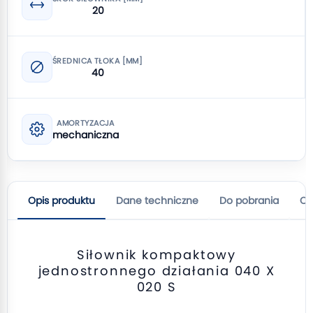
20
ŚREDNICA TŁOKA [MM]
40
AMORTYZACJA
mechaniczna
Opis produktu
Dane techniczne
Do pobrania
Op
Siłownik kompaktowy
jednostronnego działania 040 X
020 S