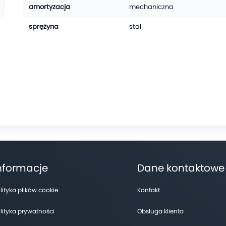
amortyzacja
mechaniczna
sprężyna
stal
nformacje
Dane kontaktowe
lityka plików cookie
Kontakt
lityka prywatności
Obsługa klienta