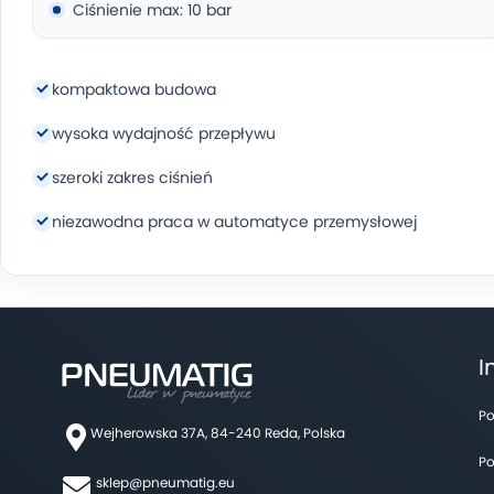
Ciśnienie max: 10 bar
kompaktowa budowa
wysoka wydajność przepływu
szeroki zakres ciśnień
niezawodna praca w automatyce przemysłowej
I
Po
Wejherowska 37A, 84-240 Reda, Polska
Po
sklep@pneumatig.eu