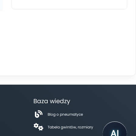
Baza wiedzy
Blog o pneumatyce
Tabela gwintów, rozmiary