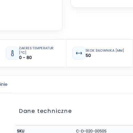
ZAKRES TEMPERATUR
SKOK SIŁOWNIKA [MM]
[°C]
50
0 - 80
inie
Dane techniczne
Więcej
SKU
C-D-020-0050S
informacji