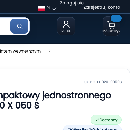
Zaloguj się
Zarejestruj konto
PL
Konto
Mój koszyk
gwintem wewnętrznym
SKU:
C-D-020-0050S
ompaktowy jednostronnego
0 X 050 S
Dostępny
Wysyłka: 1-2 dni robocze