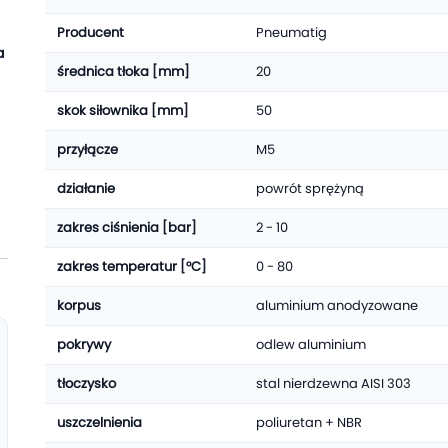
Producent
Pneumatig
a
średnica tłoka [mm]
20
skok siłownika [mm]
50
przyłącze
M5
działanie
powrót sprężyną
zakres ciśnienia [bar]
2 - 10
zakres temperatur [°C]
0 - 80
korpus
aluminium anodyzowane
pokrywy
odlew aluminium
tłoczysko
stal nierdzewna AISI 303
uszczelnienia
poliuretan + NBR