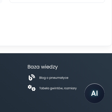
Baza wiedzy
Blog o pneumatyce
Tabela gwintów, rozmiary