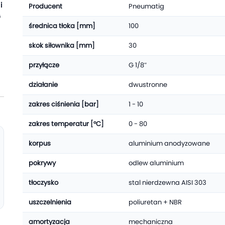
i
Producent
Pneumatig
G
średnica tłoka [mm]
100
skok siłownika [mm]
30
przyłącze
G 1/8″
działanie
dwustronne
zakres ciśnienia [bar]
1 - 10
zakres temperatur [°C]
0 - 80
korpus
aluminium anodyzowane
pokrywy
odlew aluminium
tłoczysko
stal nierdzewna AISI 303
uszczelnienia
poliuretan + NBR
amortyzacja
mechaniczna