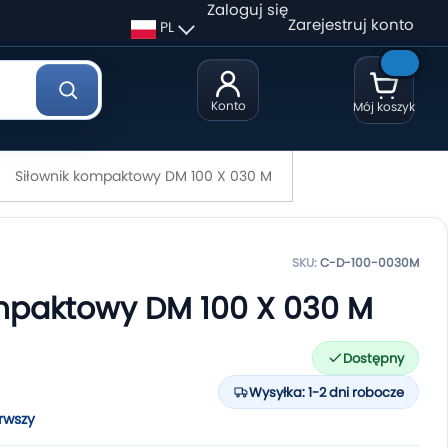
Zaloguj się
Zarejestruj konto
PL
Konto
Mój koszyk
Siłownik kompaktowy DM 100 X 030 M
SKU:
C-D-100-0030M
mpaktowy DM 100 X 030 M
Dostępny
Wysyłka: 1-2 dni robocze
rwszy