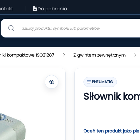
ntakt
Do pobrania
niki kompaktowe ISO21287
Z gwintem zewnętrznym
PNEUMATIG
Siłownik ko
Oceń ten produkt jako pie