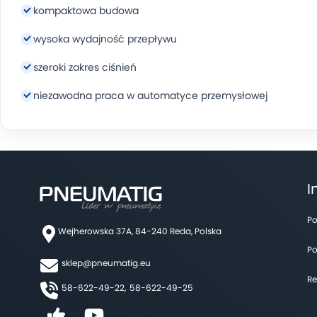
kompaktowa budowa
wysoka wydajność przepływu
szeroki zakres ciśnień
niezawodna praca w automatyce przemysłowej
I
Po
Wejherowska 37A, 84-240 Reda, Polska
Po
sklep@pneumatig.eu
Re
58-622-49-22,
58-622-49-25