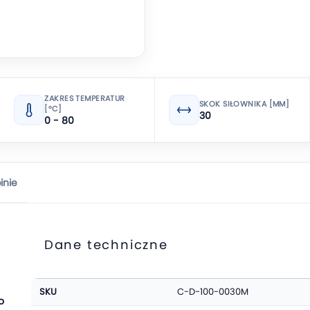
ZAKRES TEMPERATUR
SKOK SIŁOWNIKA [MM]
[°C]
30
0 - 80
inie
Dane techniczne
Więcej
SKU
C-D-100-0030M
informacji
o