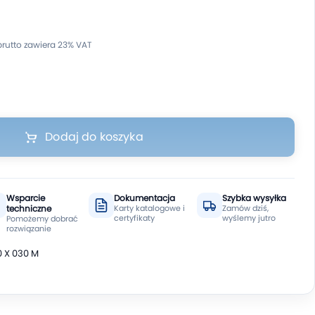
Dodaj do koszyka
Wsparcie
Dokumentacja
Szybka wysyłka
techniczne
Karty katalogowe i
Zamów dziś,
certyfikaty
wyślemy jutro
Pomożemy dobrać
rozwiązanie
 X 030 M