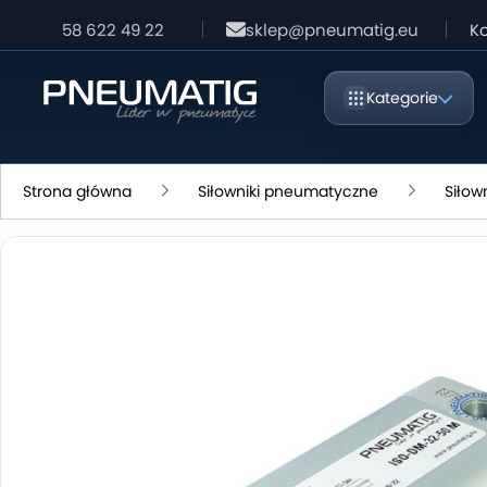
58 622 49 22
sklep@pneumatig.eu
Ko
Kategorie
Strona główna
Siłowniki pneumatyczne
Siłow