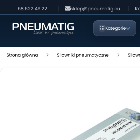
58 622 49 22
sklep@pneumatig.eu
Ko
Kategorie
Strona główna
Siłowniki pneumatyczne
Siłow