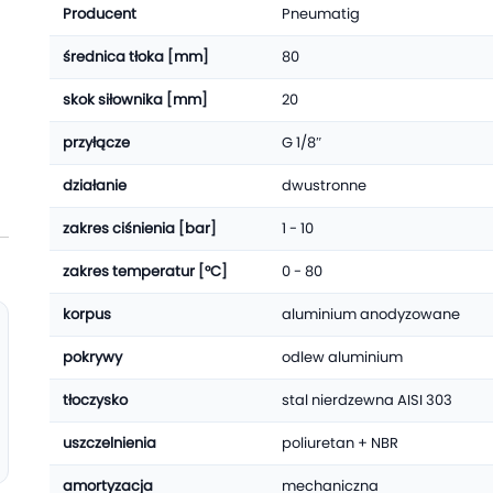
Producent
Pneumatig
średnica tłoka [mm]
80
skok siłownika [mm]
20
przyłącze
G 1/8″
działanie
dwustronne
zakres ciśnienia [bar]
1 - 10
zakres temperatur [°C]
0 - 80
korpus
aluminium anodyzowane
pokrywy
odlew aluminium
tłoczysko
stal nierdzewna AISI 303
uszczelnienia
poliuretan + NBR
amortyzacja
mechaniczna