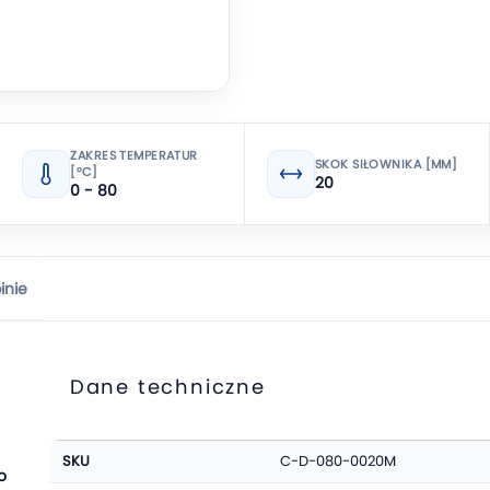
ZAKRES TEMPERATUR
SKOK SIŁOWNIKA [MM]
[°C]
20
0 - 80
inie
Dane techniczne
Więcej
SKU
C-D-080-0020M
informacji
o