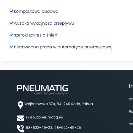
kompaktowa budowa
wysoka wydajność przepływu
szeroki zakres ciśnień
niezawodna praca w automatyce przemysłowej
I
Po
Wejherowska 37A, 84-240 Reda, Polska
Po
sklep@pneumatig.eu
Re
58-622-49-22,
58-622-49-25