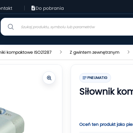
ntakt
Do pobrania
niki kompaktowe ISO21287
Z gwintem zewnętrznym
PNEUMATIG
Siłownik k
Oceń ten produkt jako pie