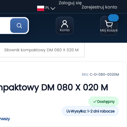
Zaloguj się
Zarejestruj konto
PL
Konto
Mój koszyk
Siłownik kompaktowy DM 080 X 020 M
SKU:
C-D-080-0020M
ompaktowy DM 080 X 020 M
Dostępny
Wysyłka: 1-2 dni robocze
rwszy