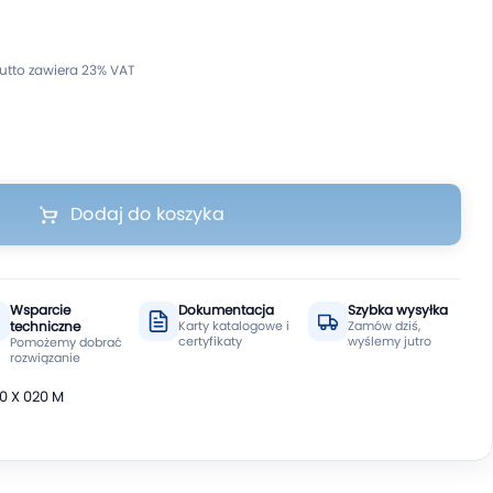
Dodaj do koszyka
Wsparcie
Dokumentacja
Szybka wysyłka
techniczne
Karty katalogowe i
Zamów dziś,
certyfikaty
wyślemy jutro
Pomożemy dobrać
rozwiązanie
0 X 020 M