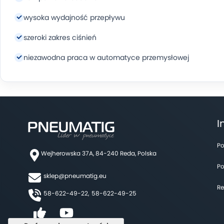
wysoka wydajność przepływu
szeroki zakres ciśnień
niezawodna praca w automatyce przemysłowej
I
Po
Wejherowska 37A, 84-240 Reda, Polska
Po
sklep@pneumatig.eu
Re
58-622-49-22,
58-622-49-25