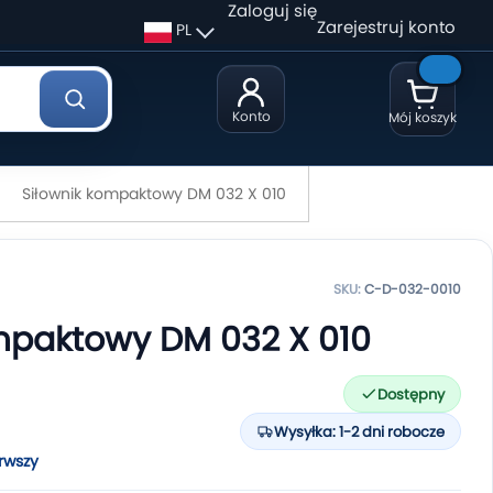
Zaloguj się
Zarejestruj konto
PL
Konto
Mój koszyk
Siłownik kompaktowy DM 032 X 010
SKU:
C-D-032-0010
mpaktowy DM 032 X 010
Dostępny
Wysyłka: 1-2 dni robocze
rwszy