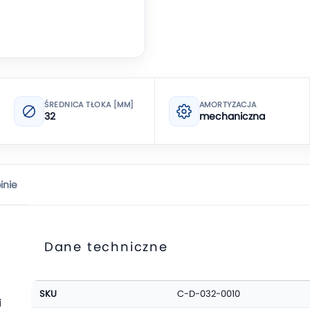
ŚREDNICA TŁOKA [MM]
AMORTYZACJA
32
mechaniczna
inie
Dane techniczne
Więcej
SKU
C-D-032-0010
informacji
i