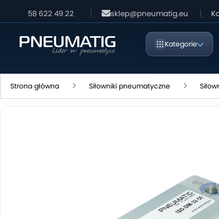
58 622 49 22
sklep@pneumatig.eu
Ko
Kategorie
Strona główna
Siłowniki pneumatyczne
Siłow