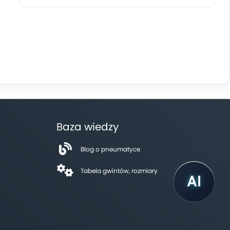
Baza wiedzy
Blog o pneumatyce
Tabela gwintów, rozmiary