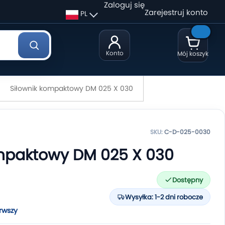
Zaloguj się
Zarejestruj konto
PL
Konto
Mój koszyk
Siłownik kompaktowy DM 025 X 030
SKU:
C-D-025-0030
ompaktowy DM 025 X 030
Dostępny
Wysyłka: 1-2 dni robocze
rwszy