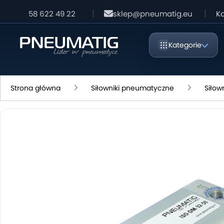
58 622 49 22
sklep@pneumatig.eu
Ko
Kategorie
Strona główna
Siłowniki pneumatyczne
Siłow