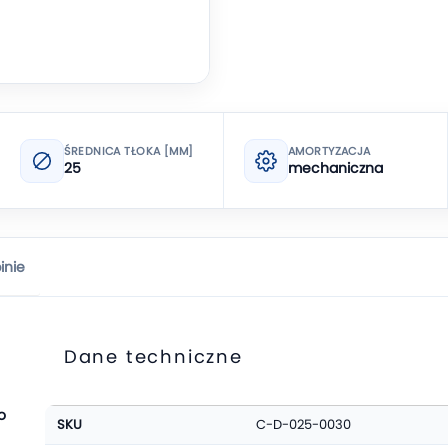
ŚREDNICA TŁOKA [MM]
AMORTYZACJA
25
mechaniczna
inie
Dane techniczne
Więcej
o
SKU
C-D-025-0030
informacji