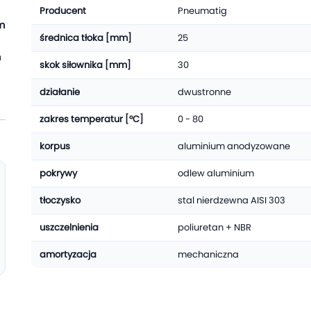
Producent
Pneumatig
m
średnica tłoka [mm]
25
m
skok siłownika [mm]
30
działanie
dwustronne
zakres temperatur [°C]
0 - 80
korpus
aluminium anodyzowane
pokrywy
odlew aluminium
tłoczysko
stal nierdzewna AISI 303
uszczelnienia
poliuretan + NBR
amortyzacja
mechaniczna