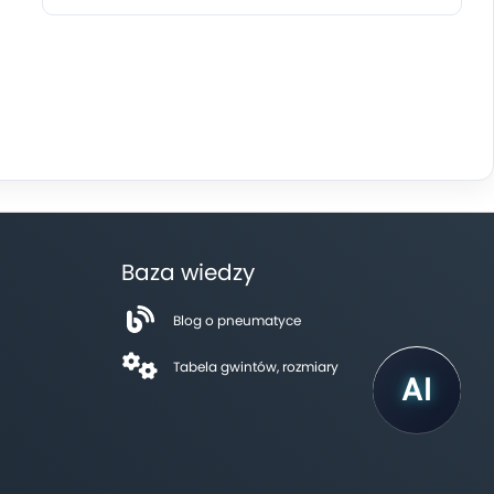
Baza wiedzy
Blog o pneumatyce
Tabela gwintów, rozmiary