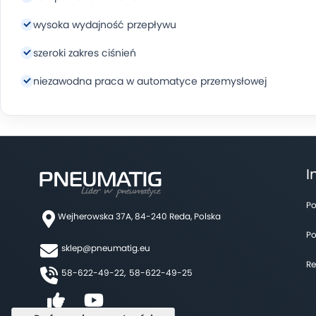
wysoka wydajność przepływu
szeroki zakres ciśnień
niezawodna praca w automatyce przemysłowej
I
Po
Wejherowska 37A, 84-240 Reda, Polska
Po
sklep@pneumatig.eu
Re
58-622-49-22,
58-622-49-25