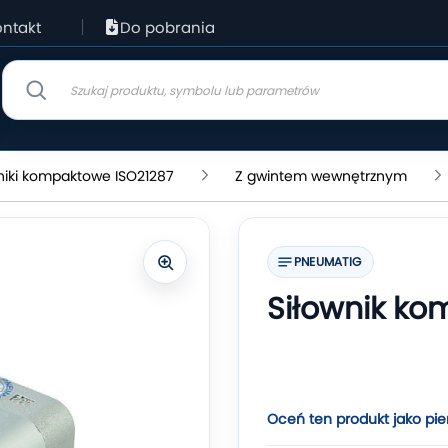
ntakt
Do pobrania
niki kompaktowe ISO21287
Z gwintem wewnętrznym
PNEUMATIG
Siłownik k
Oceń ten produkt jako pie